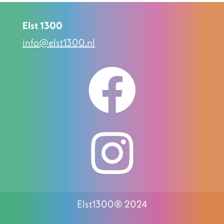
Elst 1300
info@elst1300.nl


Elst1300® 2024