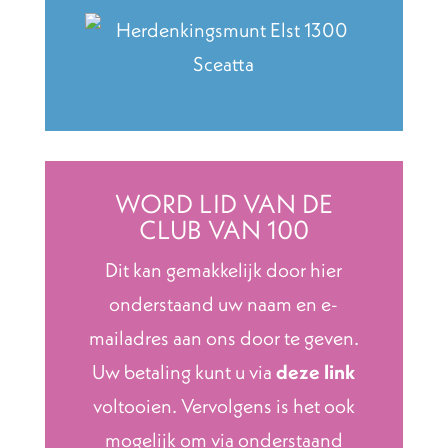
WORD LID VAN DE
CLUB VAN 100
Dit kan gemakkelijk door hier
onderstaand uw naam en e-
mailadres aan ons door te geven.
Uw betaling kunt u via
deze link
voltooien. Vervolgens is het ook
mogelijk om via onderstaand